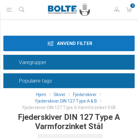
0
Materiale
Dimension
ANVEND FILTER
Overflade
Varegrupper
Type
Populære tags
Category
Hjem
Skiver
Fjederskiver
Fjederskiver DIN 127 Type A & B
Fjederskiver DIN 127 Type A Varmforzinket Stål
Fjederskiver DIN 127 Type A
Varmforzinket Stål