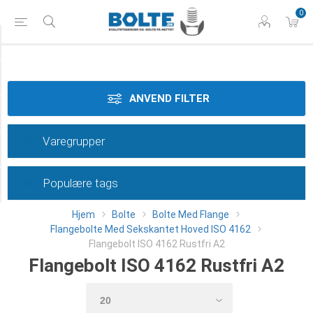
0
Styrke
Materiale
ANVEND FILTER
Dimension
Varegrupper
Længde
Populære tags
Category
Hjem
Bolte
Bolte Med Flange
Flangebolte Med Sekskantet Hoved ISO 4162
Flangebolt ISO 4162 Rustfri A2
Flangebolt ISO 4162 Rustfri A2