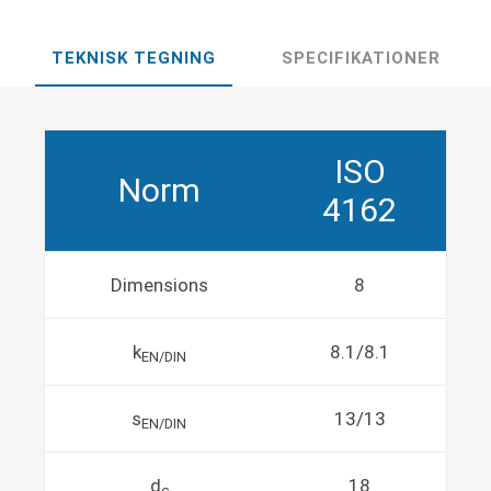
TEKNISK TEGNING
SPECIFIKATIONER
ISO
Norm
4162
Dimensions
8
k
8.1/8.1
EN/DIN
s
13/13
EN/DIN
d
18
c