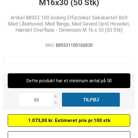
M16x30 (50 Stk)
Artikel 88933 100 locking Elforzinket Sekskantet Bolt
Med Låsehoved, Med flange, Med Gevind Optil Hovedet,
Hærdet Overflade - Dimension M 16 x 30 (50 Stk)
SKU:
889331100160030
Dette produkt har et minimum antal på 50
i
h
1.073,00 kr. Estimeret pris pr.100 stk