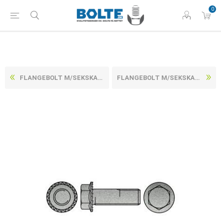
0
FLANGEBOLT M/SEKSKANTET HOVED ELFORZINKET HÆRDET STÅL KL. 100 M16X25 (50 STK)
FLANGEBOLT M/SEKSKANTET HOVED ELFORZINKET HÆRDET STÅL KL. 100 M16X35 (50 STK)