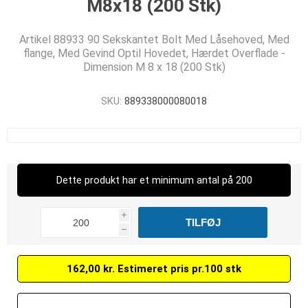
M8x18 (200 Stk)
Artikel 88933 90 Sekskantet Bolt Med Låsehoved, Med
flange, Med Gevind Optil Hovedet, Hærdet Overflade -
Dimension M 8 x 18 (200 Stk)
SKU:
889338000080018
Dette produkt har et minimum antal på 200
i
h
162,00 kr. Estimeret pris pr.100 stk