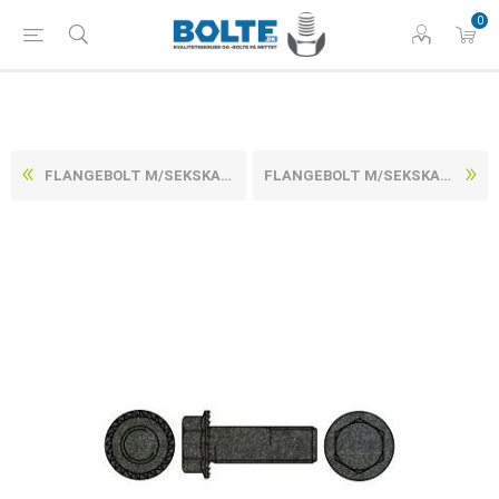
0
FLANGEBOLT M/SEKSKANTET HOVED UBEHANDLET HÆRDET STÅL KL. 90 M8X16 (200 STK)
FLANGEBOLT M/SEKSKANTET HOVED UBEHANDLET HÆRDET STÅL KL. 90 M8X20 (200 STK)