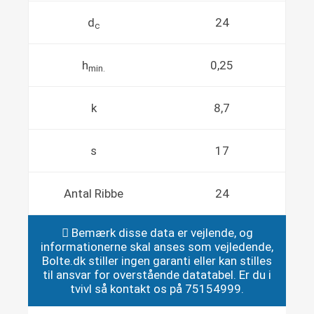
d
24
c
h
0,25
min.
k
8,7
s
17
Antal Ribbe
24
Bemærk disse data er vejlende, og
informationerne skal anses som vejledende,
Bolte.dk stiller ingen garanti eller kan stilles
til ansvar for overstående datatabel. Er du i
tvivl så kontakt os på 75154999.