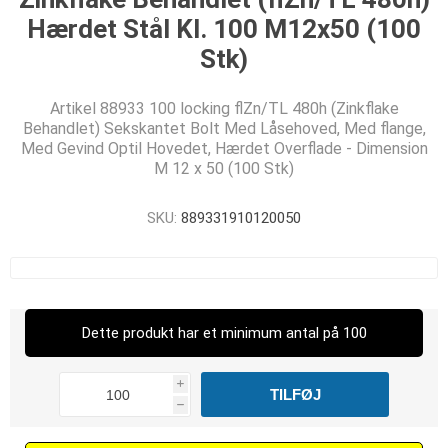
Hærdet Stål Kl. 100 M12x50 (100
Stk)
Artikel 88933 100 locking flZn/TL 480h (Zinkflake
Behandlet) Sekskantet Bolt Med Låsehoved, Med flange,
Med Gevind Optil Hovedet, Hærdet Overflade - Dimension
M 12 x 50 (100 Stk)
SKU:
889331910120050
Dette produkt har et minimum antal på 100
i
h