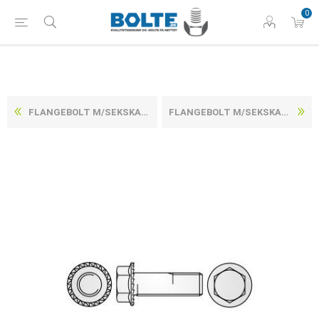
0
FLANGEBOLT M/SEKSKANTET HOVED ZINKFLAKE BEHANDLET (FLZN/TL 480H) HÆRDET STÅL KL. 100 M12X45 (100 STK)
FLANGEBOLT M/SEKSKANTET HOVED ZINKFLAKE BEHANDLET (FLZN/TL 480H) HÆRDET STÅL KL. 100 M16X25 (50 STK)