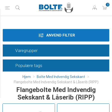
0
Styrke
Materiale
ANVEND FILTER
Dimension
Varegrupper
Overflade
Populære tags
Længde
Hjem
Bolte Med Indvendig Sekskant
Type
Flangebolte Med Indvendig Sekskant & Låserib (RIPP)
Flangebolte Med Indvendig
Category
Sekskant & Låserib (RIPP)