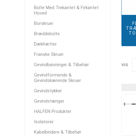
Bolte Med Trekantet & Firkantet
Hoved
Borskruer
F
TRÆ
TO
Bræddebolte
Dækhætter
Franske Skruer
Gevindbøsninger & Tilbehør
VIS
Gevindformende &
Gevindskærende Skruer
Gevindstykker
Gevindstænger
HALFEN Produkter
Isolatorer
Kabelbindere & Tilbehør