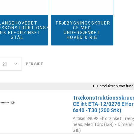
LANGEHOVEDET
TRÆBYGNINGSSKRUER
SKONSTRUKTIONSSKRUER
CE MED
RX ELFORZINKET
UNDERSÆNKET
STÅL
HOVED & RIB
PER SIDE
131 produkter blevet funde
Trækonstruktionsskruer
CE iht ETA-12/0276 Elfor
6x40 -T30 (200 Stk)
Artikel 89092 Elforzinket Træb
head, Med Torx (ISR) - Dimensi
Stk)