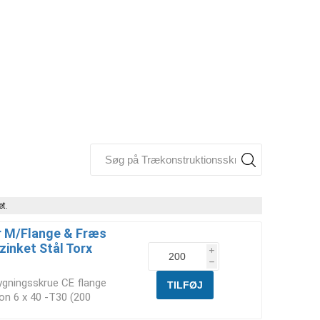
t.
 M/Flange & Fræs
zinket Stål Torx
i
h
ygningsskrue CE flange
on 6 x 40 -T30 (200