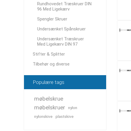
Rundhovedet Træskruer DIN
96 Med Ligekærv
Spengler Skruer
Undersænket Spånskruer
Undersænket Træskruer
Med Ligekærv DIN 97
Stifter & Splitter
Tilbehør og diverse
Populære tags
møbelskrue
møbelskruer
nylon
nylonskive
plastskive