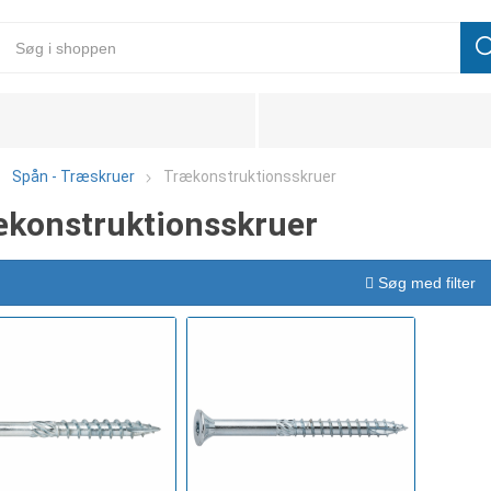
Spån - Træskruer
Trækonstruktionsskruer
konstruktionsskruer
Søg med filter