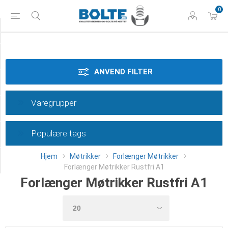
0
Styrke
Materiale
ANVEND FILTER
Dimension
Varegrupper
Tolerance
Populære tags
Længde
Hjem
Møtrikker
Forlænger Møtrikker
Category
Forlænger Møtrikker Rustfri A1
Forlænger Møtrikker Rustfri A1