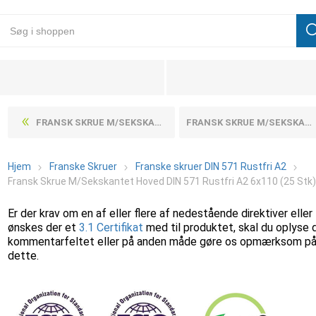
FRANSK SKRUE M/SEKSKANTET HOVED DIN 571 RUSTFRI A2 6X100 (25 STK)
FRANSK SKRUE M/SEKSKANTET HOVED DIN 571 RUSTFRI A2 6X120 (25 STK)
Hjem
Franske Skruer
Franske skruer DIN 571 Rustfri A2
Fransk Skrue M/Sekskantet Hoved DIN 571 Rustfri A2 6x110 (25 Stk
Er der krav om en af eller flere af nedestående direktiver eller
ønskes der et
3.1 Certifikat
med til produktet, skal du oplyse 
kommentarfeltet eller på anden måde gøre os opmærksom p
dette.