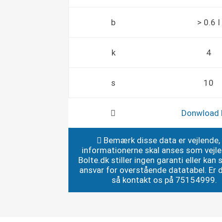
b
> 0.6 I
k
4
s
10
Donwload
Bemærk disse data er vejlende,
informationerne skal anses som vejl
Bolte.dk stiller ingen garanti eller kan st
ansvar for overstående datatabel. Er du
så kontakt os på 75154999.