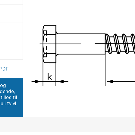
 PDF
 og
edende,
illes til
 i tvivl