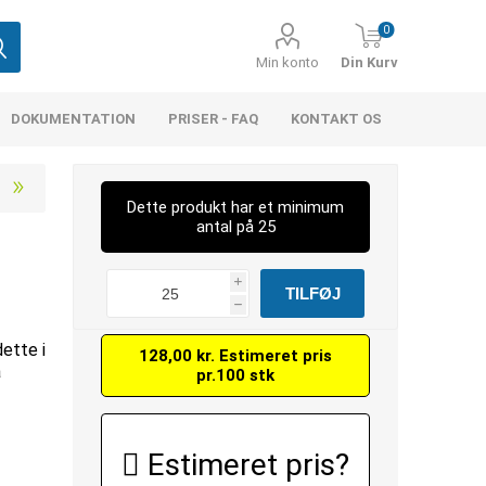
0
Min konto
Din Kurv
DOKUMENTATION
PRISER - FAQ
KONTAKT OS
Dette produkt har et minimum
antal på 25
)
i
h
dette i
128,00 kr. Estimeret pris
å
pr.100 stk
Estimeret pris?