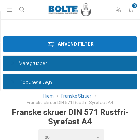
0
Styrke
Materiale
ANVEND FILTER
Dimension
Varegrupper
Længde
Populære tags
Category
Hjem
Franske Skruer
Franske skruer DIN 571 Rustfri-Syrefast A4
Franske skruer DIN 571 Rustfri-
Syrefast A4