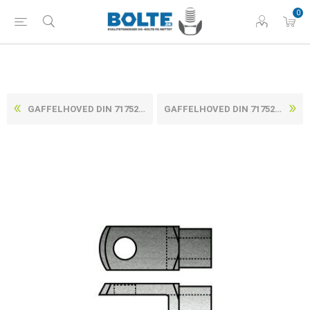
0
GAFFELHOVED DIN 71752 ELFORZINKET STÅL TYPE G (TIL FLAP-BOLTE ARTIKEL 88752) 10X40 (10 STK)
GAFFELHOVED DIN 71752 ELFORZINKET STÅL TYPE G (TIL FLAP-BOLTE ARTIKEL 88752) 12X48 (10 STK)