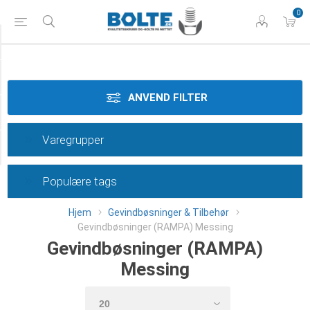
0
Materiale
Dimension
ANVEND FILTER
Længde
Varegrupper
Category
Populære tags
Hjem
Gevindbøsninger & Tilbehør
Gevindbøsninger (RAMPA) Messing
Gevindbøsninger (RAMPA)
Messing