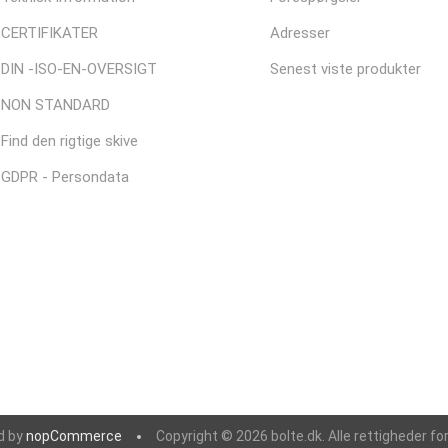
CERTIFIKATER
Adresser
DIN -ISO-EN-OVERSIGT
Senest viste produkter
NON STANDARD
Find den rigtige skive
GDPR - Persondata
d by
nopCommerce
Copyright © 2026 bolte.dk. Alle rettigheder fo