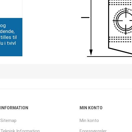
 og
edende,
illes til
 i tvivl
INFORMATION
MIN KONTO
Sitemap
Min konto
Teknisk Information
Forespørgsler