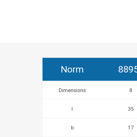
Norm
889
Dimensions
8
l
35
b
17