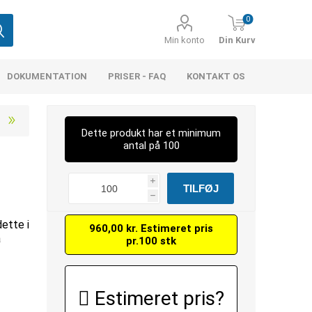
0
Min konto
Din Kurv
DOKUMENTATION
PRISER - FAQ
KONTAKT OS
Dette produkt har et minimum
antal på 100
i
h
dette i
960,00 kr. Estimeret pris
å
pr.100 stk
Estimeret pris?