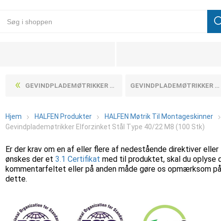
GEVINDPLADEMØTRIKKER ELFORZINKET STÅL TYPE 40/22 M6 (100 STK)
GEVINDPLADEMØTRIKKER ELFORZINKET STÅL TYPE 50/30 M10 (50 STK)
Hjem
HALFEN Produkter
HALFEN Møtrik Til Montageskinner
Gevindplademøtrikker Elforzinket Stål Type 40/22 M8 (100 Stk)
Er der krav om en af eller flere af nedestående direktiver eller
ønskes der et
3.1 Certifikat
med til produktet, skal du oplyse 
kommentarfeltet eller på anden måde gøre os opmærksom p
dette.