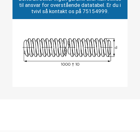
til ansvar for overstående datatabel. Er du i
tvivl så kontakt os på 75154999.