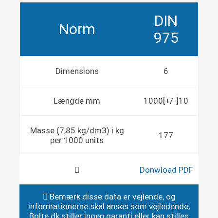
DIN
Norm
975
Dimensions
6
Længde mm
1000[+/-]10
Masse (7,85 kg/dm3) i kg
177
per 1000 units
Donwload PDF
Bemærk disse data er vejlende, og
informationerne skal anses som vejledende,
Bolte.dk stiller ingen garanti eller kan stilles