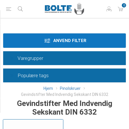
0
Styrke
Materiale
ANVEND FILTER
Dimension
Varegrupper
Overflade
Populære tags
Længde
Hjem
Pinolskruer
Type
Gevindstifter Med Indvendig Sekskant DIN 6332
Gevindstifter Med Indvendig
Category
Sekskant DIN 6332