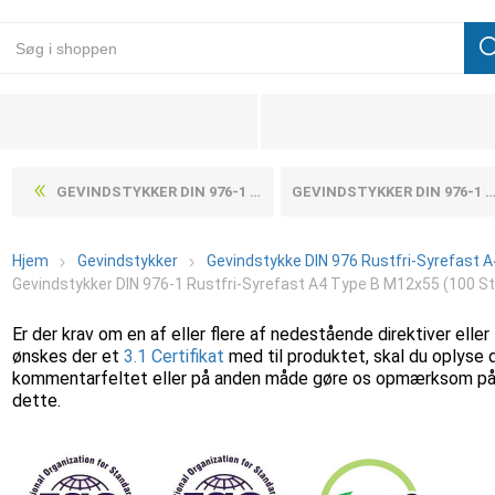
GEVINDSTYKKER DIN 976-1 RUSTFRI-SYREFAST A4 TYPE B M12X500 (10 STK)
GEVINDSTYKKER DIN 976-1 RUSTFRI-SYREFAST A4 TYPE B M12X60 (100 STK)
Hjem
Gevindstykker
Gevindstykke DIN 976 Rustfri-Syrefast A
Gevindstykker DIN 976-1 Rustfri-Syrefast A4 Type B M12x55 (100 St
Er der krav om en af eller flere af nedestående direktiver eller
ønskes der et
3.1 Certifikat
med til produktet, skal du oplyse 
kommentarfeltet eller på anden måde gøre os opmærksom p
dette.