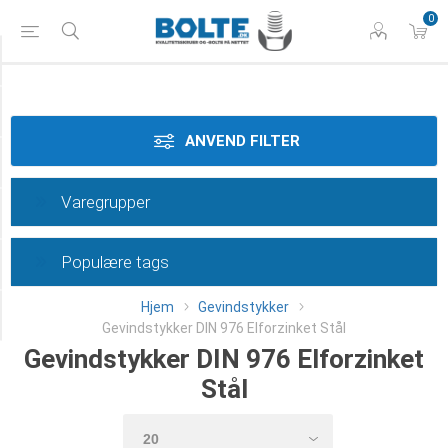
0
Materiale
Dimension
ANVEND FILTER
Overflade
Varegrupper
Længde
Populære tags
Type
Hjem
Gevindstykker
Category
Gevindstykker DIN 976 Elforzinket Stål
Gevindstykker DIN 976 Elforzinket
Stål