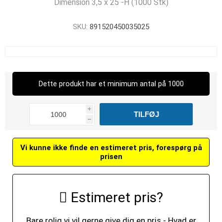
Dimension 3,5 x 25 -H (1000 Stk)
SKU:
891520450035025
Dette produkt har et minimum antal på 1000
i
h
Vi kunne ikke finde en estimeret pris, forespørg på
prisen
Estimeret pris?
Bare rolig vi vil gerne give dig en pris - Hvad er