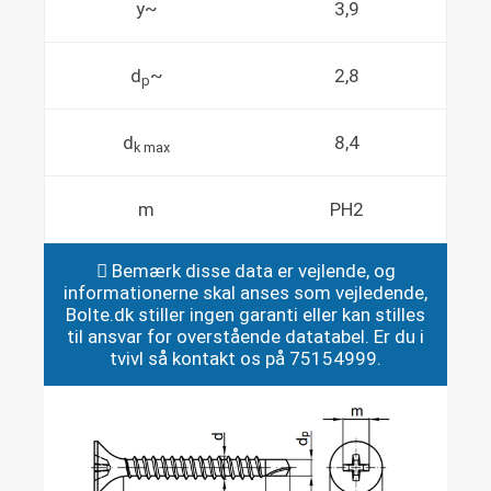
y~
3,9
d
~
2,8
p
d
8,4
k max
m
PH2
Bemærk disse data er vejlende, og
informationerne skal anses som vejledende,
Bolte.dk stiller ingen garanti eller kan stilles
til ansvar for overstående datatabel. Er du i
tvivl så kontakt os på 75154999.