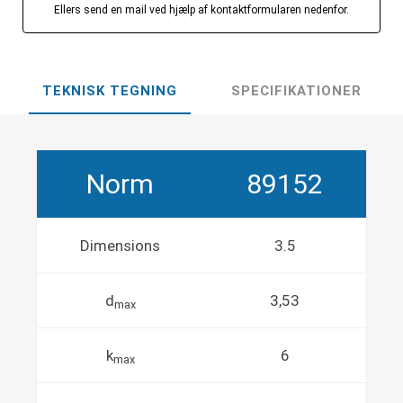
Ellers send en mail ved hjælp af kontaktformularen nedenfor.
TEKNISK TEGNING
SPECIFIKATIONER
Norm
89152
Dimensions
3.5
d
3,53
max
k
6
max