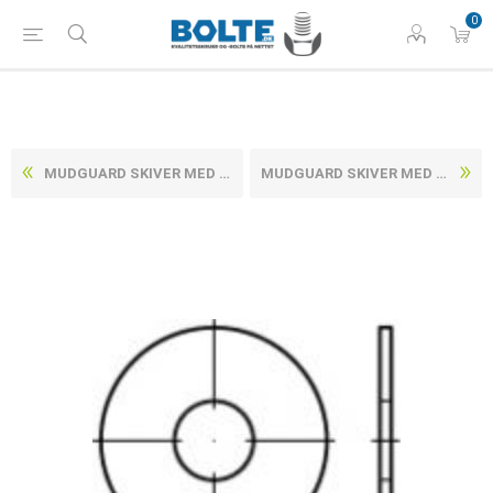
0
MUDGUARD SKIVER MED STOR UDVENDIG DIAMETER UBEHANDLET STÅL, PRODUKTKVALITET C (G) M5-(Ø5,3X20X1,5) (200 STK)
MUDGUARD SKIVER MED STOR UDVENDIG DIAMETER UBEHANDLET STÅL, PRODUKTKVALITET C (G) M5-(Ø5,3X30X1,5) (200 STK)