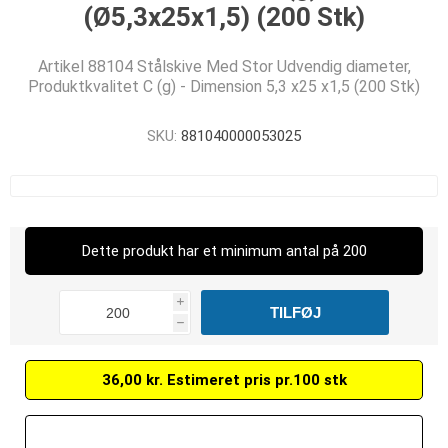
(Ø5,3x25x1,5) (200 Stk)
Artikel 88104 Stålskive Med Stor Udvendig diameter,
Produktkvalitet C (g) - Dimension 5,3 x25 x1,5 (200 Stk)
SKU:
881040000053025
Dette produkt har et minimum antal på 200
i
h
36,00 kr. Estimeret pris pr.100 stk