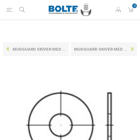
0
MUDGUARD SKIVER MED STOR UDVENDIG DIAMETER UBEHANDLET STÅL, PRODUKTKVALITET C (G) M6-(Ø6,4X20X1,5) (200 STK)
MUDGUARD SKIVER MED STOR UDVENDIG DIAMETER UBEHANDLET STÅL, PRODUKTKVALITET C (G) M6-(Ø6,4X30X1,5) (200 STK)