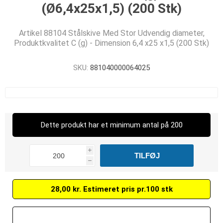
(Ø6,4x25x1,5) (200 Stk)
Artikel 88104 Stålskive Med Stor Udvendig diameter,
Produktkvalitet C (g) - Dimension 6,4 x25 x1,5 (200 Stk)
SKU:
881040000064025
Dette produkt har et minimum antal på 200
i
h
28,00 kr. Estimeret pris pr.100 stk