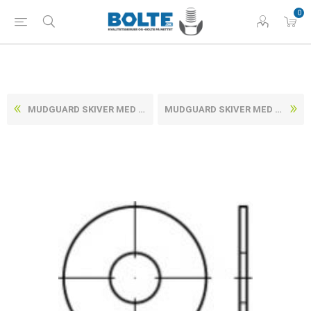
0
MUDGUARD SKIVER MED STOR UDVENDIG DIAMETER UBEHANDLET STÅL, PRODUKTKVALITET C (G) M8-(Ø8,4X30X1,5) (200 STK)
MUDGUARD SKIVER MED STOR UDVENDIG DIAMETER UBEHANDLET STÅL, PRODUKTKVALITET C (G) M10-(Ø10,5X30X1,5) (200 STK)