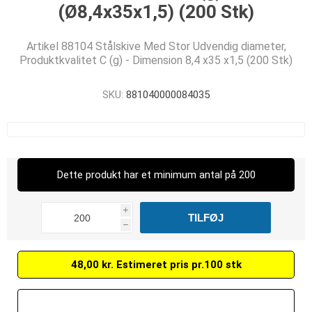
(Ø8,4x35x1,5) (200 Stk)
Artikel 88104 Stålskive Med Stor Udvendig diameter,
Produktkvalitet C (g) - Dimension 8,4 x35 x1,5 (200 Stk)
SKU:
881040000084035
Dette produkt har et minimum antal på 200
i
h
48,00 kr. Estimeret pris pr.100 stk