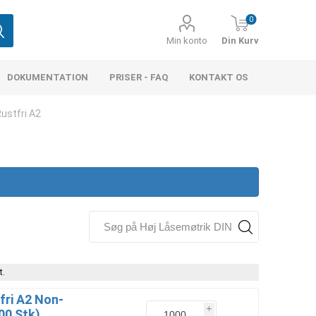
0
Min konto
Din Kurv
DOKUMENTATION
PRISER - FAQ
KONTAKT OS
ustfri A2
t.
fri A2 Non-
i
00 Stk)