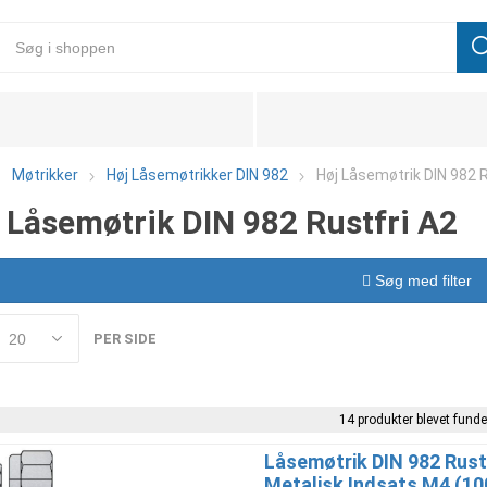
Møtrikker
Høj Låsemøtrikker DIN 982
Høj Låsemøtrik DIN 982 R
 Låsemøtrik DIN 982 Rustfri A2
Søg med filter
PER SIDE
14 produkter blevet funde
Låsemøtrik DIN 982 Rust
Metalisk Indsats M4 (10