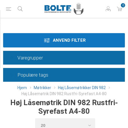
0
Styrke
Materiale
ANVEND FILTER
Dimension
Varegrupper
Category
Populære tags
Hjem
Møtrikker
Høj Låsemøtrikker DIN 982
Høj Låsemøtrik DIN 982 Rustfri-Syrefast A4-80
Høj Låsemøtrik DIN 982 Rustfri-
Syrefast A4-80