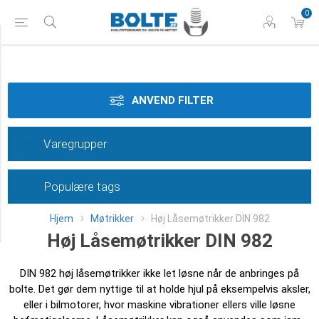
0
Styrke
Materiale
ANVEND FILTER
Gevindtype
Varegrupper
Dimension
Populære tags
Overflade
Hjem
Møtrikker
Høj Låsemøtrikker DIN 982
Category
Høj Låsemøtrikker DIN 982
DIN 982 høj låsemøtrikker ikke let løsne når de anbringes på
bolte. Det gør dem nyttige til at holde hjul på eksempelvis aksler,
eller i bilmotorer, hvor maskine vibrationer ellers ville løsne