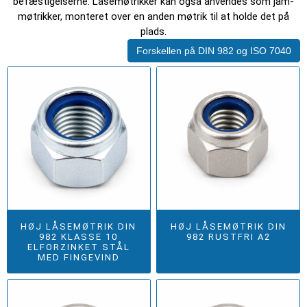
befæstigelserne. Låsemøtrikker kan også anvendes som jam-
møtrikker, monteret over en anden møtrik til at holde det på
plads.
Forskellen på DIN 982 og ISO 7040
HØJ LÅSEMØTRIK DIN
HØJ LÅSEMØTRIK DIN
982 KLASSE 10
982 RUSTFRI A2
ELFORZINKET STÅL
MED FINGEVIND