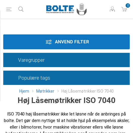
0
Styrke
Materiale
ANVEND FILTER
Dimension
Varegrupper
Overflade
Populære tags
Type
Hjem
Møtrikker
Høj Låsemøtrikker ISO 7040
Category
Høj Låsemøtrikker ISO 7040
ISO 7040 høj låsemøtrikker ikke let løsne når de anbringes på
bolte. Det gør dem nyttige til at holde hjul på eksempelvis aksler,
eller i bilmotorer, hvor maskine vibrationer ellers ville løsne