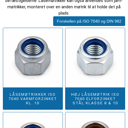
befæstigelserne. Låsemøtrikker kan også anvendes som jam-
møtrikker, monteret over en anden møtrik til at holde det på
plads.
Forskellen på ISO 7040 og DIN 982
LÅSEMØTRIKKER ISO
HØJ LÅSEMØTRIK ISO
7040 VARMFORZINKET
7040 ELFORZINKET
KL. 10
STÅL KLASSE 8 & 10