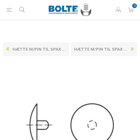
0
HÆTTE M/PIN TIL SPAX UNDERSÆNKET SKRUER PLASTIK MØRKEBRUN 2,5 X 15 (1000 STK)
HÆTTE M/PIN TIL SPAX UNDERSÆNKET SKRUER PLASTIK HVID 2,5 X 15 (1000 STK)