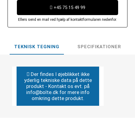
+45 75 15 49 99
Ellers send en mail ved hjælp af kontaktformularen nedenfor.
TEKNISK TEGNING
SPECIFIKATIONER
Der findes I øjeblikket ikke
yderlig tekniske data på dette
produkt - Kontakt os evt. på
info@bolte.dk for mere info
omkring dette produkt.