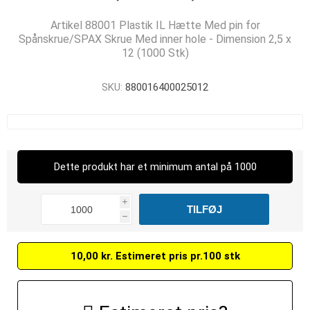
Artikel 88001 Plastik IL Hætte Med pin for
Spånskrue/SPAX Skrue Med inner hole - Dimension 2,5 x
12 (1000 Stk)
SKU:
880016400025012
Dette produkt har et minimum antal på 1000
i
h
10,00 kr. Estimeret pris pr.100 stk