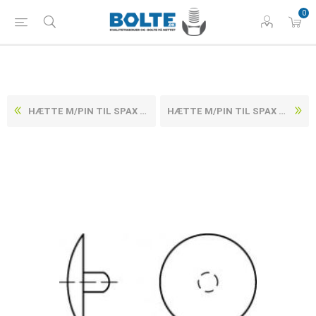
0
HÆTTE M/PIN TIL SPAX UNDERSÆNKET SKRUER PLASTIK HVID 2,5 X 15 (1000 STK)
HÆTTE M/PIN TIL SPAX UNDERSÆNKET SKRUER PLASTIK LYSEBRUN 2,5 X 15 (1000 STK)