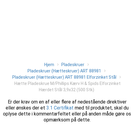
Hjem
Pladeskruer
Pladeskruer (Hætteskruer) ART 88981
Pladeskruer (Hætteskruer) ART 88981 Elforzinket Stål
Hætte Pladeskrue M/Phillips Kærv H & Spids Elforzinket
Hærdet Stål 3,9x32 (500 Stk)
Er der krav om en af eller flere af nedestående direktiver
eller ønskes der et
3.1 Certifikat
med til produktet, skal du
oplyse dette i kommentarfeltet eller på anden måde gøre os
opmærksom på dette.