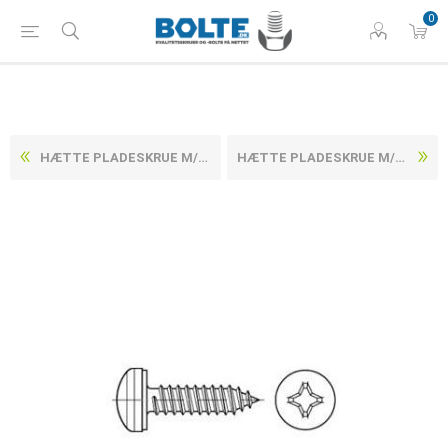
0
HÆTTE PLADESKRUE M/PHILLIPS KÆRV H & SPIDS ELFORZINKET HÆRDET STÅL 3,9X25 (500 STK)
HÆTTE PLADESKRUE M/PHILLIPS KÆRV H & SPIDS ELFORZINKET HÆRDET STÅL 3,9X38 (500 STK)