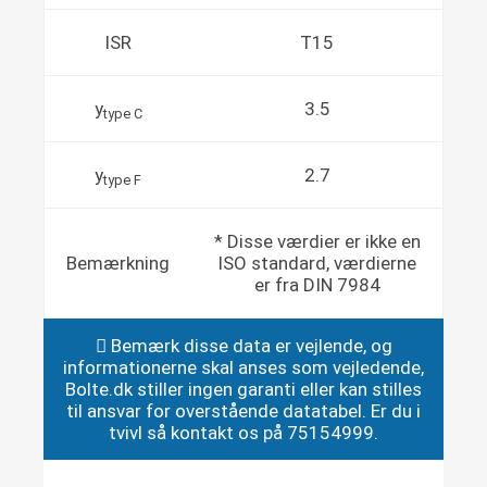
ISR
T15
y
3.5
type C
y
2.7
type F
* Disse værdier er ikke en
Bemærkning
ISO standard, værdierne
er fra DIN 7984
Bemærk disse data er vejlende, og
informationerne skal anses som vejledende,
Bolte.dk stiller ingen garanti eller kan stilles
til ansvar for overstående datatabel. Er du i
tvivl så kontakt os på 75154999.