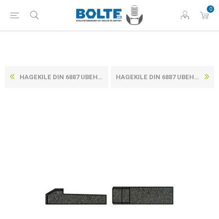
0
HAGEKILE DIN 6887 UBEHANDLET C45+C STÅL, KONISK 10X8X45 (25 STK)
HAGEKILE DIN 6887 UBEHANDLET C45+C STÅL, KONISK 10X8X60 (25 STK)