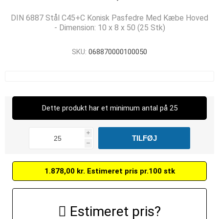
DIN 6887 Stål C45+C Konisk Pasfedre Med Kæbe Hoved
- Dimension: 10 x 8 x 50 (25 Stk)
SKU:
068870000100050
Dette produkt har et minimum antal på 25
i
h
1.878,00 kr. Estimeret pris pr.100 stk
Estimeret pris?