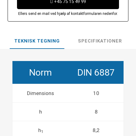
+45 75 15 49 99
Ellers send en mail ved hjælp af kontaktformularen nedenfor.
TEKNISK TEGNING
SPECIFIKATIONER
Norm
DIN 6887
Dimensions
10
h
8
h
8,2
1