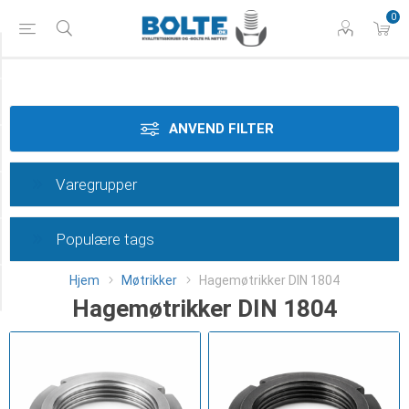
0
Styrke
Materiale
ANVEND FILTER
Dimension
Varegrupper
Overflade
Populære tags
Type
Hjem
Møtrikker
Hagemøtrikker DIN 1804
Category
Hagemøtrikker DIN 1804