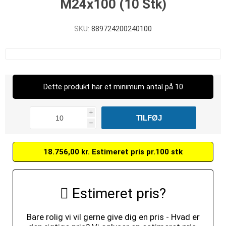
M24x100 (10 Stk)
SKU:
889724200240100
Dette produkt har et minimum antal på 10
i
h
18.756,00 kr. Estimeret pris pr.100 stk
Estimeret pris?
Bare rolig vi vil gerne give dig en pris - Hvad er