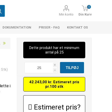
0
Min konto
Din Kurv
DOKUMENTATION
PRISER - FAQ
KONTAKT OS
Dette produkt har et minimum
antal på 25
i
 Stk)
h
42.243,00 kr. Estimeret pris
dette i
pr.100 stk
å
Estimeret pris?