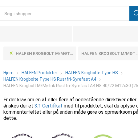
HALFEN KROGBOLT M/MØTRIK RUSTFRI-SYREFAST A4 HS 40/22 M10X50 (50 STK)
HALFEN KROGBOLT M/MØTRIK RUSTFRI-SYREFAST A4 HS 40/22 M12X40 (25 STK)
Hjem
HALFEN Produkter
HALFEN Krogbolte Type HS
HALFEN Krogbolte Type HS Rustfri-Syrefast A4
HALFEN Krogbolt M/Møtrik Rustfri-Syrefast A4 HS 40/22 M12x30 (25
Er der krav om en af eller flere af nedestående direktiver eller
ønskes der et
3.1 Certifikat
med til produktet, skal du oplyse 
kommentarfeltet eller på anden måde gøre os opmærksom p
dette.