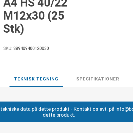
A4 HS 40/22
M12x30 (25
Stk)
SKU:
889409400120030
TEKNISK TEGNING
SPECIFIKATIONER
ig tekniske data på dette produkt - Kontakt os evt. på info@
dette produkt.