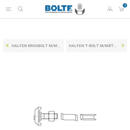
0
HALFEN KROGBOLT M/MØTRIK RUSTFRI-SYREFAST A4 HS 40/22 M16X50 (10 STK)
HALFEN T-BOLT M/MØTRIK RUSTFRI-SYREFAST A4 HS 50/30 M12X30 (25 STK)