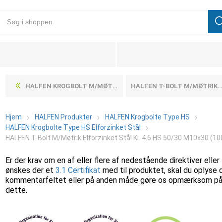
HALFEN KROGBOLT M/MØTRIK ELFORZINKET STÅL KL. 4.6 HS 40/22 M16X80 (25 STK)
HALFEN T-BOLT M/MØTRIK ELFORZINKET STÅL KL. 4.6 HS 50/30 M10X40 (100 STK)
Hjem
HALFEN Produkter
HALFEN Krogbolte Type HS
HALFEN Krogbolte Type HS Elforzinket Stål
HALFEN T-Bolt M/Møtrik Elforzinket Stål Kl. 4.6 HS 50/30 M10x30 (10
Er der krav om en af eller flere af nedestående direktiver eller
ønskes der et
3.1 Certifikat
med til produktet, skal du oplyse 
kommentarfeltet eller på anden måde gøre os opmærksom p
dette.