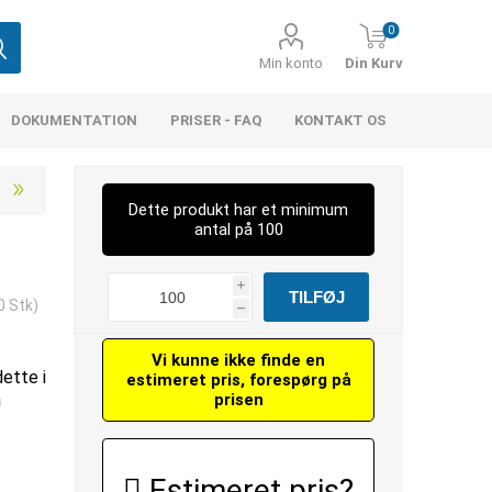
0
Min konto
Din Kurv
DOKUMENTATION
PRISER - FAQ
KONTAKT OS
Dette produkt har et minimum
antal på 100
i
0 Stk)
h
Vi kunne ikke finde en
dette i
estimeret pris, forespørg på
å
prisen
Estimeret pris?