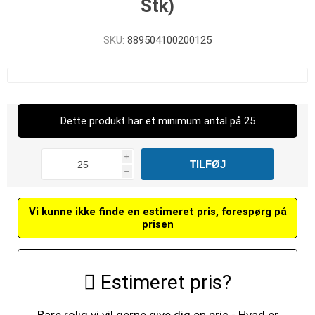
Stk)
SKU:
889504100200125
Dette produkt har et minimum antal på 25
i
h
Vi kunne ikke finde en estimeret pris, forespørg på
prisen
Estimeret pris?