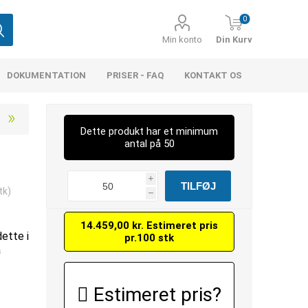
0
Min konto
Din Kurv
DOKUMENTATION
PRISER - FAQ
KONTAKT OS
Dette produkt har et minimum
antal på 50
i
tk)
h
14.459,00 kr. Estimeret pris
dette i
pr.100 stk
å
Estimeret pris?