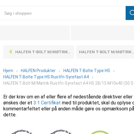
HALFEN T-BOLT M/MØTRIK RUSTFRI-SYREFAST A4 HS 36/17 M16X80 (10 STK)
HALFEN T-BOLT M/MØTRIK RUSTFRI-SYREFAST A4 HS 28/15 M10X50 (50 STK)
Hjem
HALFEN Produkter
HALFEN T-Bolte Type HS
HALFEN T-Bolte Type HS Rustfri-Syrefast A4
HALFEN T-Bolt M/Møtrik Rustfri-Syrefast A4 HS 28/15 M10x40 (50 S
Er der krav om en af eller flere af nedestående direktiver eller
ønskes der et
3.1 Certifikat
med til produktet, skal du oplyse 
kommentarfeltet eller på anden måde gøre os opmærksom p
dette.