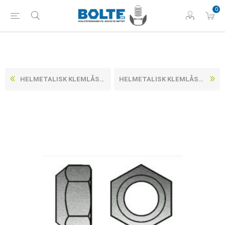
0
HELMETALISK KLEMLÅSEMØTRIK ISO 7042 ELFORZINKET STÅL KL. 8 M20 (50 STK)
HELMETALISK KLEMLÅSEMØTRIK ISO 7042 ELFORZINKET STÅL KL. 8 M27 (25 STK)