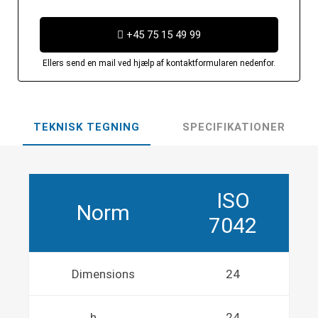
+45 75 15 49 99
Ellers send en mail ved hjælp af kontaktformularen nedenfor.
TEKNISK TEGNING
SPECIFIKATIONER
ISO
Norm
7042
Dimensions
24
h
24