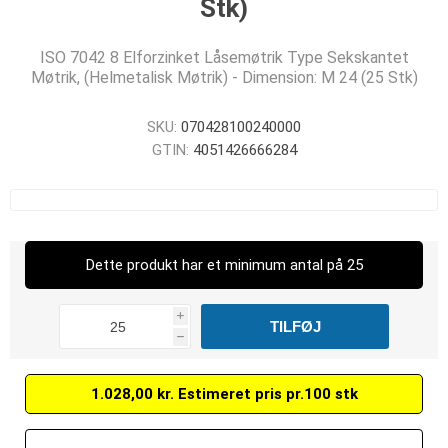
Stk)
ISO 7042 8 Elforzinket Låsemøtrik Type Sekskantet
Møtrik, (Helmetalisk Møtrik) - Dimension: M 24 (25 Stk)
SKU:
070428100240000
GTIN:
4051426666284
Dette produkt har et minimum antal på 25
i
h
1.028,00 kr. Estimeret pris pr.100 stk