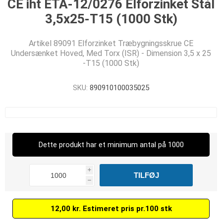
CE iht ETA-12/0276 Elforzinket Stål
3,5x25-T15 (1000 Stk)
Artikel 89091 Elforzinket Træbygningsskrue CE
Undersænket Hoved, Med Torx (ISR) - Dimension 3,5 x 25
-T15 (1000 Stk)
SKU:
890910100035025
Dette produkt har et minimum antal på 1000
i
h
12,00 kr. Estimeret pris pr.100 stk