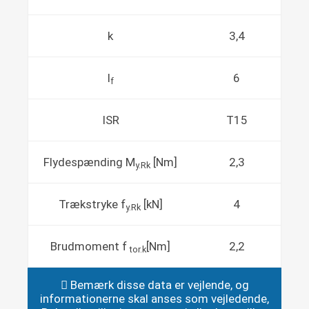
k
3,4
l
6
f
ISR
T15
Flydespænding M
[Nm]
2,3
y.Rk
Trækstryke f
[kN]
4
y.Rk
Brudmoment f
[Nm]
2,2
tor.k
Bemærk disse data er vejlende, og
informationerne skal anses som vejledende,