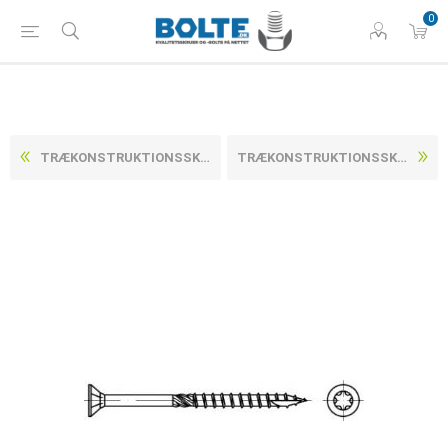
0
TRÆKONSTRUKTIONSSKRUER M/UNDERSÆNKET TORXHOVED M/FRÆS CE IHT ETA-12/0276 ELFORZINKET STÅL 3,5X20-T15 (1000 STK)
TRÆKONSTRUKTIONSSKRUER M/UNDERSÆNKET TORXHOVED M/FRÆS CE IHT ETA-12/0276 ELFORZINKET STÅL 3,5X30-T15 (1000 STK)