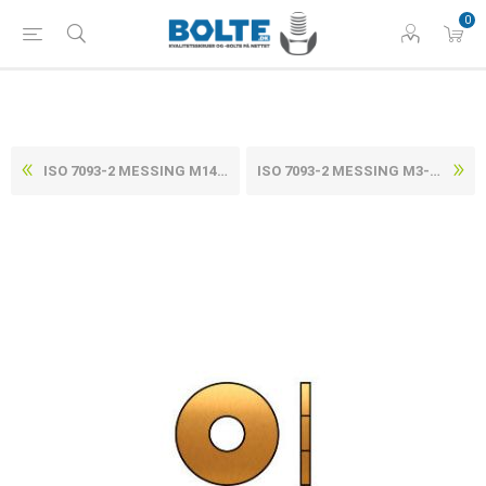
0
ISO 7093-2 MESSING M14-(Ø15X44X3) (50 STK)
ISO 7093-2 MESSING M3-(Ø3,2X9X0,8) (100 STK)