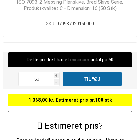
ISO 7093-2 Messing Planskive, Bred Skive Serie,
Produktkvalitet C - Dimension: 16 (50 Stk)
SKU:
070937020160000
Dette produkt har et minimum antal på 50
i
h
1.068,00 kr. Estimeret pris pr.100 stk
Estimeret pris?