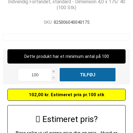
Indvendig Fortandet, standard - Dimension 4,0 x 175/ 40
(100 Stk)
SKU:
825006040040175
Dette produkt har et minimum antal på 100
i
h
102,00 kr. Estimeret pris pr.100 stk
Estimeret pris?