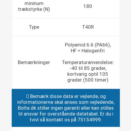
mininum
180
trækstyrke (N)
Type
T40R
Polyamid 6.6 (PA66),
HF = Halogenfri
Bemærkninger
Temperaturanvendelse:
-40 til 85 grader,
kortvarig optil 105
grader (500 timer)
Bemærk disse data er vejlende, og
informationerne skal anses som vejledende,
Bolte.dk stiller ingen garanti eller kan stilles
til ansvar for overstående datatabel. Er du i
tvivl så kontakt os på 75154999.