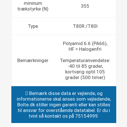
mininum
355
trækstyrke (N)
Type
T80R /T80l
Polyamid 6.6 (PA66),
HF = Halogenfri
Bemærkninger
Temperaturanvendelse:
-40 til 85 grader,
kortvarig optil 105
grader (500 timer)
Bemærk disse data er vejlende, og
informationerne skal anses som vejledende,
Bolte.dk stiller ingen garanti eller kan stilles
til ansvar for overstående datatabel. Er du i
tvivl så kontakt os på 75154999.