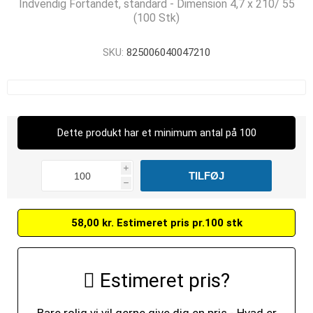
Indvendig Fortandet, standard - Dimension 4,7 x 210/ 55
(100 Stk)
SKU:
825006040047210
Dette produkt har et minimum antal på 100
i
h
58,00 kr. Estimeret pris pr.100 stk
Estimeret pris?