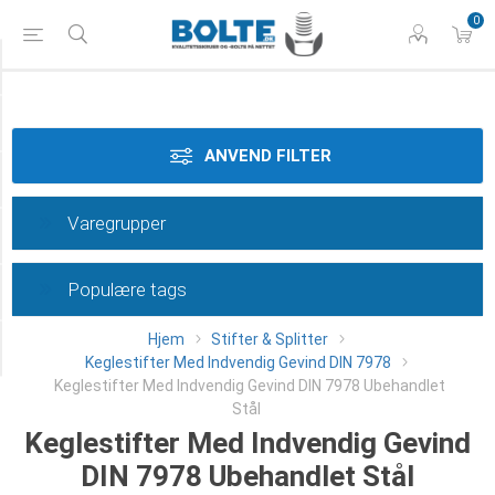
0
Materiale
Dimension
ANVEND FILTER
Overflade
Varegrupper
Længde
Populære tags
Type
Hjem
Stifter & Splitter
Category
Keglestifter Med Indvendig Gevind DIN 7978
Keglestifter Med Indvendig Gevind DIN 7978 Ubehandlet
Stål
Keglestifter Med Indvendig Gevind
DIN 7978 Ubehandlet Stål