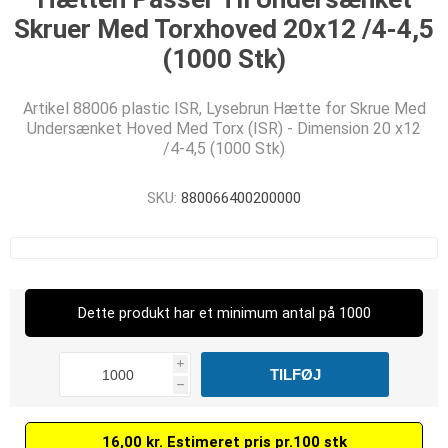
Skruer Med Torxhoved 20x12 /4-4,5
(1000 Stk)
Artikel 88006 plastic ISR, Lysebrun Hætte for Skrue Med
Undersænket Hoved Med Torx (ISR) - Dimension 20 x12
/4-4,5 (1000 Stk)
SKU:
880066400200000
Dette produkt har et minimum antal på 1000
i
h
16,00 kr. Estimeret pris pr.100 stk