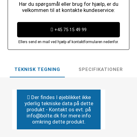
Har du spørgsmål eller brug for hjælp, er du
velkommen til at kontakte kundeservice:
+45 75 15 49 99
Ellers send en mail ved hjælp af kontaktformularen nedenfor.
TEKNISK TEGNING
SPECIFIKATIONER
Der findes I øjeblikket ikke
yderlig tekniske data på dette
produkt - Kontakt os evt. på
info@bolte.dk for mere info
omkring dette produkt.