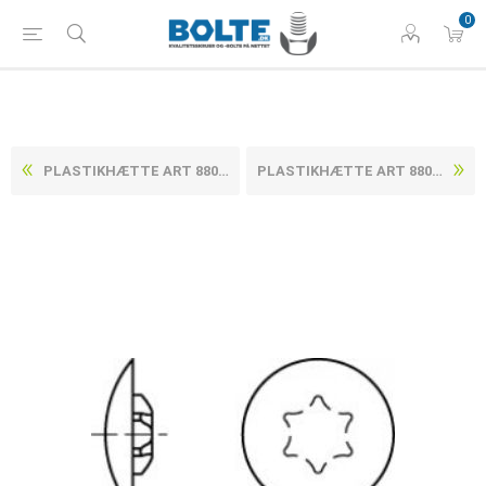
0
PLASTIKHÆTTE ART 88006, LYSEBRUN HÆTTEN PASSER TIL UNDERSÆNKET SKRUER MED TORXHOVED 15X12 /3,5 (1000 STK)
PLASTIKHÆTTE ART 88006, LYSEBRUN HÆTTEN PASSER TIL UNDERSÆNKET SKRUER MED TORXHOVED 25X13,5/5 (1000 STK)