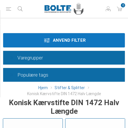
0
Styrke
Materiale
ANVEND FILTER
Dimension
Varegrupper
Overflade
Populære tags
Længde
Hjem
Stifter & Splitter
Category
Konisk Kærvstifte DIN 1472 Halv Længde
Konisk Kærvstifte DIN 1472 Halv
Længde