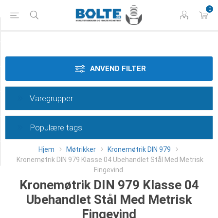
0
Styrke
Materiale
ANVEND FILTER
Gevindtype
Varegrupper
Dimension
Populære tags
Overflade
Hjem
Møtrikker
Kronemøtrik DIN 979
Category
Kronemøtrik DIN 979 Klasse 04 Ubehandlet Stål Med Metrisk
Fingevind
Kronemøtrik DIN 979 Klasse 04
Ubehandlet Stål Med Metrisk
Fingevind