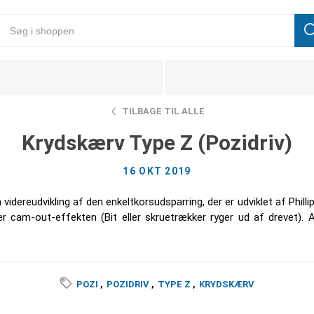
TILBAGE TIL ALLE
Krydskærv Type Z (Pozidriv)
16 OKT 2019
ereudvikling af den enkeltkorsudsparring, der er udviklet af Phillips
er cam-out-effekten (Bit eller skruetrækker ryger ud af drevet).
POZI
,
POZIDRIV
,
TYPE Z
,
KRYDSKÆRV