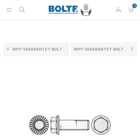
0
RIPP SEKSKANTET BOLT M/FLANGE & LÅSERIB ZINKFLAKE BEHANDLET (FLZN/TL 480H) HÆRDET STÅL KL. 100 M10X40 (100 STK)
RIPP SEKSKANTET BOLT M/FLANGE & LÅSERIB ZINKFLAKE BEHANDLET (FLZN/TL 480H) HÆRDET STÅL KL. 100 M12X20 (100 STK)