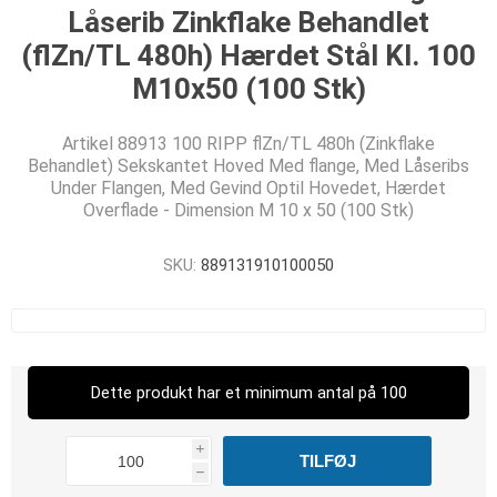
Låserib Zinkflake Behandlet
(flZn/TL 480h) Hærdet Stål Kl. 100
M10x50 (100 Stk)
Artikel 88913 100 RIPP flZn/TL 480h (Zinkflake
Behandlet) Sekskantet Hoved Med flange, Med Låseribs
Under Flangen, Med Gevind Optil Hovedet, Hærdet
Overflade - Dimension M 10 x 50 (100 Stk)
SKU:
889131910100050
Dette produkt har et minimum antal på 100
i
h