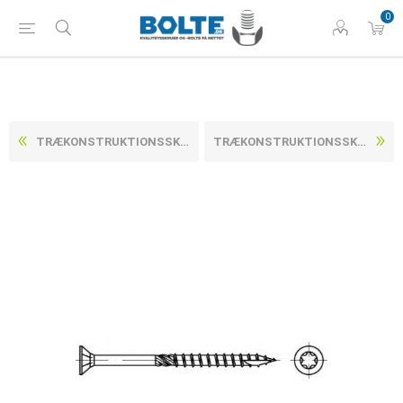
0
TRÆKONSTRUKTIONSSKRUER M/UNDERSÆNKET TORXHOVED M/FRÆS CE IHT ETA-12/0276 ELFORZINKET STÅL 10X120-T40 (50 STK)
TRÆKONSTRUKTIONSSKRUER M/UNDERSÆNKET TORXHOVED M/FRÆS CE IHT ETA-12/0276 ELFORZINKET STÅL 10X200-T40 (25 STK)