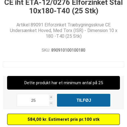
CE iht ETA-12/0276 Elforzinket Stål
10x180-T40 (25 Stk)
Artikel 89091 Elforzinket Træbygningsskrue CE
Undersænket Hoved, Med Torx (ISR) - Dimension 10 x
180 -T40 (25 Stk)
SKU:
890910100100180
Dette produkt har et minimum antal på 25
i
h
584,00 kr. Estimeret pris pr.100 stk