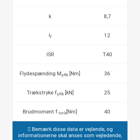
k
8,7
l
12
f
ISR
T40
Flydespænding M
[Nm]
36
y.Rk
Trækstryke f
[kN]
25
y.Rk
Brudmoment f
[Nm]
40
tor.k
Bemærk disse data er vejlende, og
informationerne skal anses som vejledende,