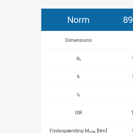
Norm
89
Dimensions
d
h
k
l
f
ISR
Flydespænding M
[Nm]
y.Rk