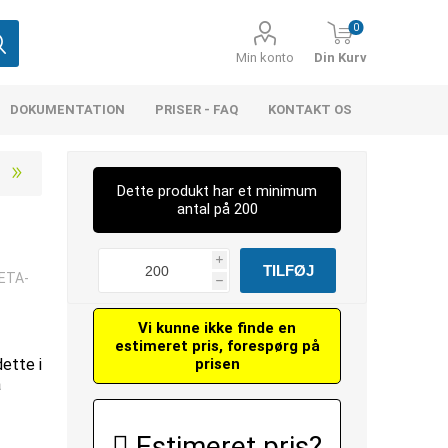
0
Min konto
Din Kurv
DOKUMENTATION
PRISER - FAQ
KONTAKT OS
Dette produkt har et minimum
antal på 200
i
 ETA-
h
Vi kunne ikke finde en
estimeret pris, forespørg på
dette i
prisen
å
Estimeret pris?