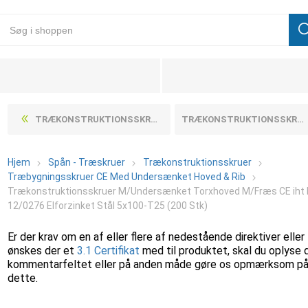
TRÆKONSTRUKTIONSSKRUER M/UNDERSÆNKET TORXHOVED M/FRÆS CE IHT ETA-12/0276 ELFORZINKET STÅL 4X80-T20 (200 STK)
TRÆKONSTRUKTIONSSKRUER M/UNDERSÆNKET TORXHOVED M/FRÆS CE IHT ETA-12/0276 ELFORZINKET STÅL 5X120-T25 (200 STK)
Hjem
Spån - Træskruer
Trækonstruktionsskruer
Træbygningsskruer CE Med Undersænket Hoved & Rib
Trækonstruktionsskruer M/Undersænket Torxhoved M/Fræs CE iht
12/0276 Elforzinket Stål 5x100-T25 (200 Stk)
Er der krav om en af eller flere af nedestående direktiver eller
ønskes der et
3.1 Certifikat
med til produktet, skal du oplyse 
kommentarfeltet eller på anden måde gøre os opmærksom p
dette.