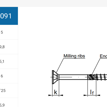
091
5
9,8
5,1
6
T25
5,9