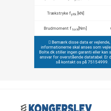
Trækstryke f
[kN]
y.Rk
Brudmoment f
[Nm]
tor.k
Bemærk disse data er vejlende,
informationerne skal anses som vejl
Bolte.dk stiller ingen garanti eller kan st
ansvar for overstående datatabel. Er du
så kontakt os på 75154999.