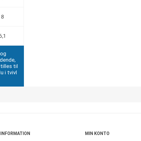
8
6,1
 og
edende,
illes til
 i tvivl
INFORMATION
MIN KONTO